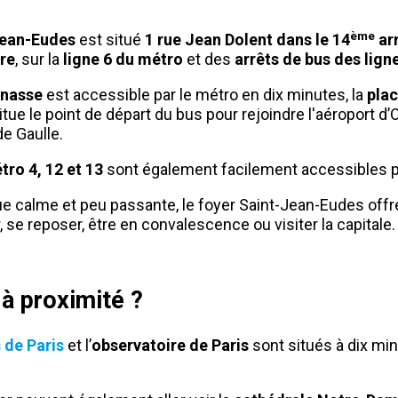
ème
Jean-Eudes
est situé
1 rue Jean Dolent dans le 14
ar
ère
, sur la
ligne 6 du métro
et des
arrêts de bus des ligne
rnasse
est accessible par le métro en dix minutes, la
plac
itue le point de départ du bus pour rejoindre l'aéroport d’
e Gaulle.
tro 4, 12 et 13
sont également facilement accessibles 
ue calme et peu passante, le foyer Saint-Jean-Eudes off
r, se reposer, être en convalescence ou visiter la capitale.
 à proximité ?
de Paris
et l’
observatoire de Paris
sont situés à dix min