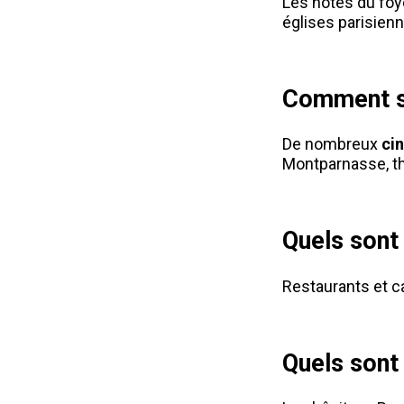
Les hôtes du foy
églises parisien
Comment se
De nombreux
ci
Montparnasse, th
Quels sont
Restaurants et c
Quels sont 