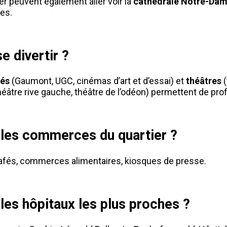
er peuvent également aller voir la
cathédrale Notre-Dam
nes.
 divertir ?
nés
(Gaumont, UGC, cinémas d’art et d’essai) et
théâtres
(
éâtre rive gauche, théâtre de l’odéon) permettent de prof
 les commerces du quartier ?
afés, commerces alimentaires, kiosques de presse.
les hôpitaux les plus proches ?