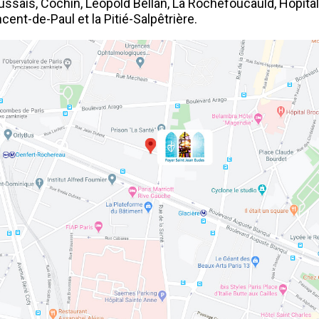
ussais, Cochin, Léopold Bellan, La Rochefoucauld, Hôpit
cent-de-Paul et la Pitié-Salpêtrière.