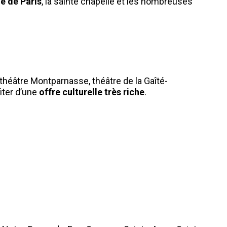
e de Paris
, la sainte chapelle et les nombreuses
théâtre Montparnasse, théâtre de la Gaîté-
iter d’une
offre culturelle très riche
.