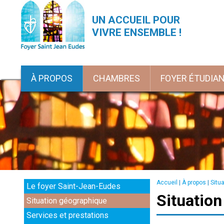
UN ACCUEIL POUR
VIVRE ENSEMBLE !
À PROPOS
CHAMBRES
FOYER ÉTUDIA
Accueil
|
À propos
|
Situ
Le foyer Saint-Jean-Eudes
Situatio
Situation géographique
Services et prestations