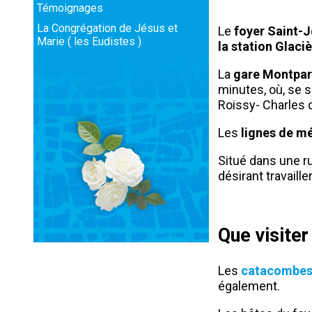
Témoignages
La Congrégation de Jésus et
Le
foyer Saint-
Marie ( les Eudistes )
la station Glaci
La
gare Montpa
minutes, où, se s
Roissy- Charles d
Les
lignes de mé
Situé dans une r
désirant travaille
Que visiter
Les
catacombes 
également.